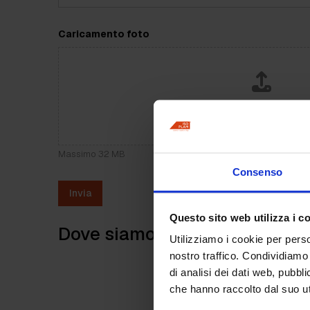
Caricamento foto
Drag & Drop Files,
Choose Files 
Puoi caricare fino a 10 fil
Massimo 32 MB
Consenso
Invia
Questo sito web utilizza i c
Dove siamo:
Utilizziamo i cookie per perso
nostro traffico. Condividiamo 
di analisi dei dati web, pubbl
che hanno raccolto dal suo uti