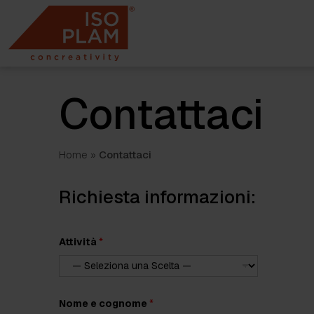
Skip
to
content
Contattaci
Home
»
Contattaci
Richiesta informazioni:
Attività
*
(
Nome e cognome
*
P