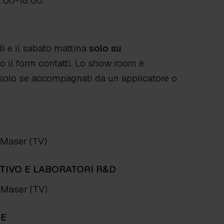
4:00-18:00
dì e il sabato mattina
solo su
 il form contatti. Lo show room è
ti solo se accompagnati da un applicatore o
 Maser (TV)
TIVO E LABORATORI R&D
0 Maser (TV)
NE