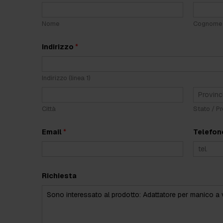
r
o
g
Nome
Cognome
e
t
t
Indirizzo
*
i
s
t
a
Indirizzo (linea 1)
)
*
*
Città
Stato / Pr
Email
*
Telefo
Richiesta