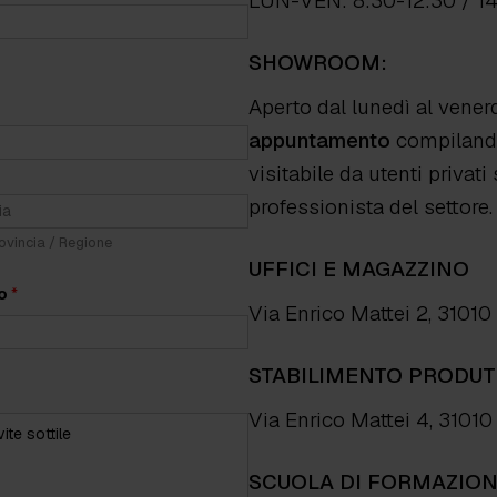
LUN-VEN: 8:30-12:30 / 1
SHOWROOM:
Aperto dal lunedì al vener
appuntamento
compilando
visitabile da utenti priva
professionista del settore.
ovincia / Regione
UFFICI E MAGAZZINO
no
*
Via Enrico Mattei 2, 31010
STABILIMENTO PRODUT
Via Enrico Mattei 4, 3101
SCUOLA DI FORMAZIO