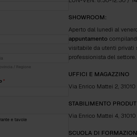
LUN-VEN: 8:30-12:30 / 1
SHOWROOM:
Aperto dal lunedì al vener
appuntamento
compilando
visitabile da utenti priva
professionista del settore.
ovincia / Regione
UFFICI E MAGAZZINO
no
*
Via Enrico Mattei 2, 31010
STABILIMENTO PRODUT
Via Enrico Mattei 4, 3101
SCUOLA DI FORMAZIO