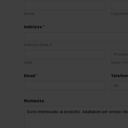
a
i
l
Nome
Cognome
*
Indirizzo
*
Indirizzo (linea 1)
Città
Stato / Pr
Email
*
Telefo
Richiesta