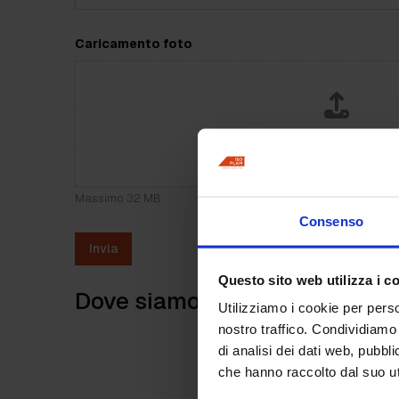
Caricamento foto
Drag & Drop Files,
Choose Files 
Puoi caricare fino a 10 fil
Massimo 32 MB
Consenso
Invia
Questo sito web utilizza i c
Dove siamo:
Utilizziamo i cookie per perso
nostro traffico. Condividiamo 
di analisi dei dati web, pubbl
che hanno raccolto dal suo uti