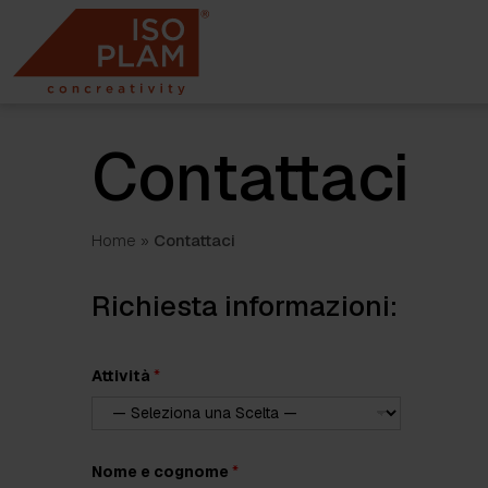
Skip
to
content
Contattaci
Home
»
Contattaci
Richiesta informazioni:
Attività
*
E
Nome e cognome
*
m