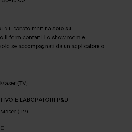
4:00-18:00
dì e il sabato mattina
solo su
 il form contatti. Lo show room è
ti solo se accompagnati da un applicatore o
 Maser (TV)
TIVO E LABORATORI R&D
0 Maser (TV)
NE