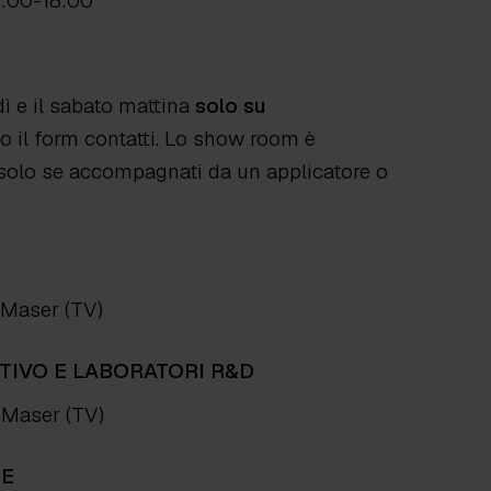
4:00-18:00
dì e il sabato mattina
solo su
 il form contatti. Lo show room è
ti solo se accompagnati da un applicatore o
 Maser (TV)
TIVO E LABORATORI R&D
0 Maser (TV)
NE