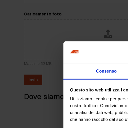
Caricamento foto
Drag & Drop Files,
Choose Files 
Puoi caricare fino a 10 fil
Massimo 32 MB
Consenso
Invia
Questo sito web utilizza i c
Dove siamo:
Utilizziamo i cookie per perso
nostro traffico. Condividiamo 
di analisi dei dati web, pubbl
che hanno raccolto dal suo uti