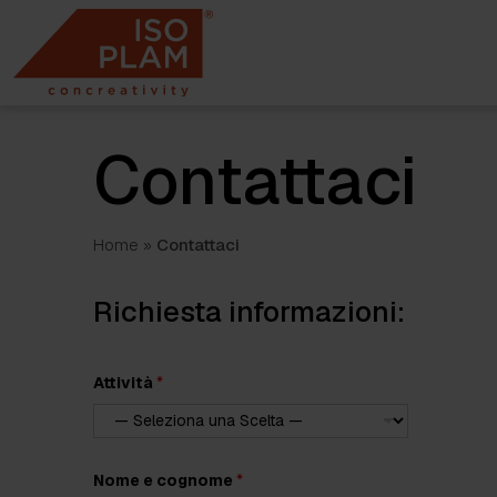
Skip
to
content
Contattaci
Home
»
Contattaci
Richiesta informazioni:
Attività
*
u
Nome e cognome
*
n