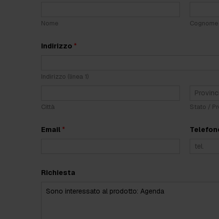
R
u
o
Nome
Cognome
l
o
s
Indirizzo
*
e
g
u
i
Indirizzo (linea 1)
t
o
Città
Stato / Pr
Email
*
Telefo
Richiesta