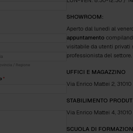
LUN-VEN: 8:30-12:30 / 1
SHOWROOM:
Aperto dal lunedì al vener
appuntamento
compilando
visitabile da utenti priva
professionista del settore.
ovincia / Regione
UFFICI E MAGAZZINO
no
*
Via Enrico Mattei 2, 31010
STABILIMENTO PRODUT
Via Enrico Mattei 4, 3101
SCUOLA DI FORMAZIO