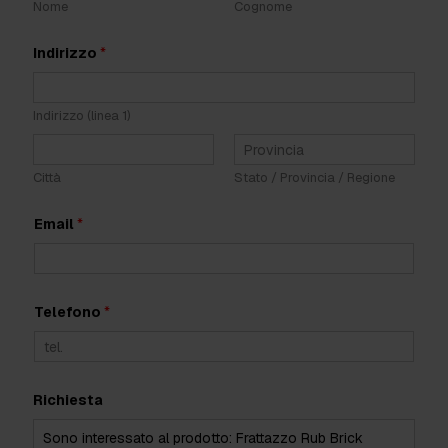
Nome
Cognome
t
t
i
Indirizzo
*
v
i
t
à
Indirizzo (linea 1)
*
Città
Stato / Provincia / Regione
Email
*
Telefono
*
Richiesta