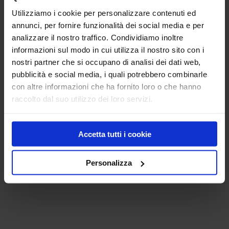
STABILIMENTO PRODUTTIVO E
Utilizziamo i cookie per personalizzare contenuti ed
LABORATORI R&D
annunci, per fornire funzionalità dei social media e per
analizzare il nostro traffico. Condividiamo inoltre
Via Enrico Mattei 4, 31010 Maser (TV)
informazioni sul modo in cui utilizza il nostro sito con i
nostri partner che si occupano di analisi dei dati web,
SCUOLA DI FORMAZIONE
pubblicità e social media, i quali potrebbero combinarle
con altre informazioni che ha fornito loro o che hanno
Via Enrico Mattei 7, 31010 Maser (TV)
raccolto dal suo utilizzo dei loro servizi.
Dove siamo:
Accetta tutti i cookie
Personalizza