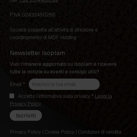
P.IVA 02432450266
Società soggetta all'attività di direzione e
coordinamento di MDF Holding
Newsletter Isoplam
Vuoi rimanere aggiornato su Isoplam e ricevere
tutte le notizie su eventi e consigli utili?
(campo
Email
*
obbligatorio)
(campo
Accetto l’informativa sulla privacy
*
Leggi la
(si
obbligatorio)
Privacy Policy
apre
Iscriviti
in
una
Privacy Policy
|
Cookie Policy
|
Condizioni di vendita
nuova