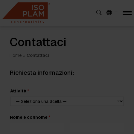
Skip
to
IT
content
Contattaci
Home
»
Contattaci
Richiesta informazioni:
Attività
*
N
Nome e cognome
*
o
m
e
A