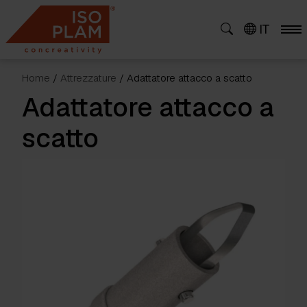
Skip
to
IT
content
Home
/
Attrezzature
/ Adattatore attacco a scatto
Adattatore attacco a
scatto