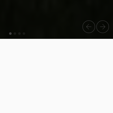
Isoplam: pavimenti,
superfici orizzontali e
verticali in cemento
Lasciati ispirare dalla
Concreativity