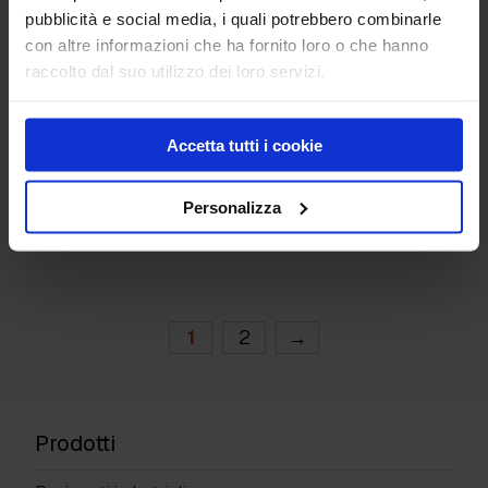
pubblicità e social media, i quali potrebbero combinarle
con altre informazioni che ha fornito loro o che hanno
raccolto dal suo utilizzo dei loro servizi.
Accetta tutti i cookie
Guaina in gomma
Nylon per pavimenti
Personalizza
in cemento
1
2
→
Prodotti