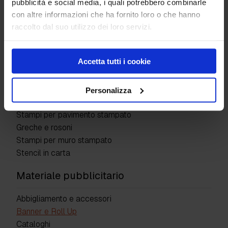
pubblicità e social media, i quali potrebbero combinarle
con altre informazioni che ha fornito loro o che hanno
Macchinari
raccolto dal suo utilizzo dei loro servizi.
Accessori
Macchinari
Accetta tutti i cookie
Kit macchinari
Stampi
Personalizza
Stampi per pavimento stampato
Greche e rosoni
Stampi per muro stampato
Stencil in carta
Materiale pubblicitario
Abbigliamento e accessori
Banner e Roll Up
Cataloghi