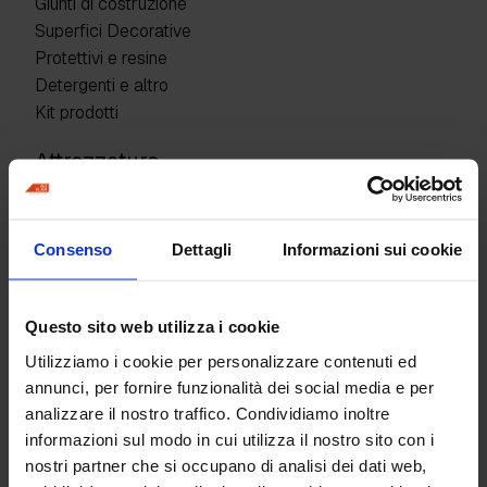
Giunti di costruzione
Superfici Decorative
Protettivi e resine
Detergenti e altro
Kit prodotti
Attrezzature
Adattatori
Frattazzi e spatole
Consenso
Dettagli
Informazioni sui cookie
Naselli
Tavole liscianti
Sottofondi in cls e casseri
Questo sito web utilizza i cookie
Attrezzi per muro e pavimento stampato
Utilizziamo i cookie per personalizzare contenuti ed
Attrezzi per microcemento e bassi spessori
annunci, per fornire funzionalità dei social media e per
Rulli e spandicera
analizzare il nostro traffico. Condividiamo inoltre
Giunti e profili
informazioni sul modo in cui utilizza il nostro sito con i
Attrezzi vari
nostri partner che si occupano di analisi dei dati web,
Kit attrezzi