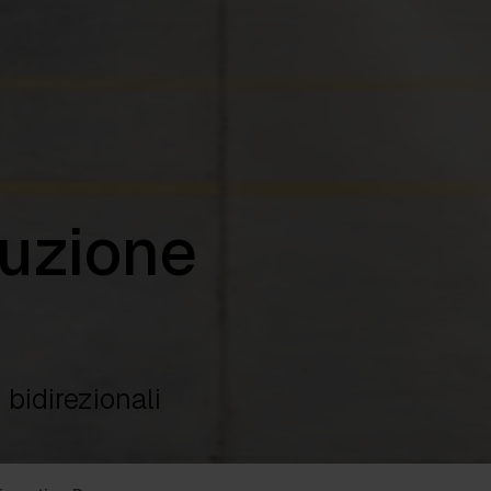
ruzione
bidirezionali