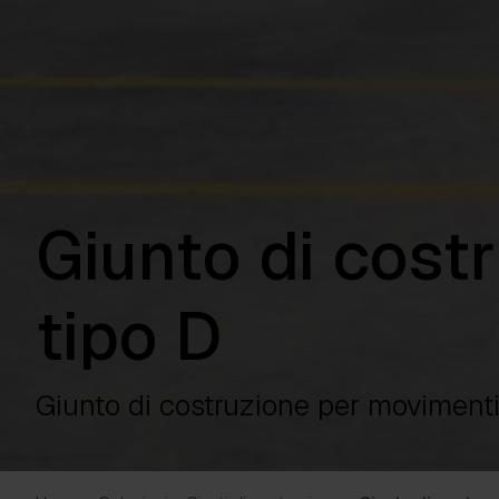
Giunto di cost
tipo D
Giunto di costruzione per movimenti 