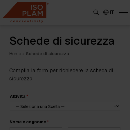
Skip
to
IT
content
Schede di sicurezza
Home
»
Schede di sicurezza
Compila la form per richiedere la scheda di
sicurezza:
Attività
*
d
Nome e cognome
*
i
d