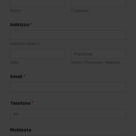
e
l
Nome
Cognome
T
i
p
Indirizzo
*
o
l
o
g
Indirizzo (linea 1)
i
a
Città
Stato / Provincia / Regione
Email
*
Telefono
*
Richiesta