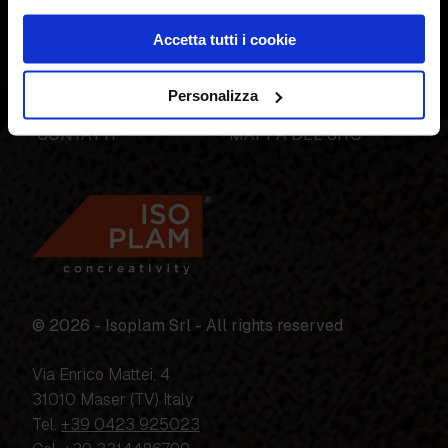
SOLUZIONI
PROGETTI
AZIENDA
CATALOGHI
Accetta tutti i cookie
SCHEDE TECNICHE
VIDEO
POSATORI
CORSI
Personalizza
COLORI
BLOG
CONTATTI
MAPPA DEL SITO
© 2026 - Isoplam Srl - All rights reserved
Via Enrico Mattei, 4
31010 Maser (TV) Italy
Tel.
+39 0423 925023