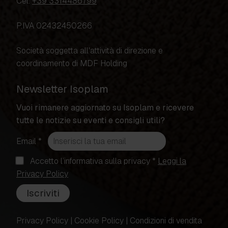
Cel.
+39 3314486799
P.IVA 02432450266
Società soggetta all'attività di direzione e
coordinamento di MDF Holding
Newsletter Isoplam
Vuoi rimanere aggiornato su Isoplam e ricevere
tutte le notizie su eventi e consigli utili?
(campo
Email
*
obbligatorio)
(campo
Accetto l’informativa sulla privacy
*
Leggi la
(si
obbligatorio)
Privacy Policy
apre
Iscriviti
in
una
Privacy Policy
|
Cookie Policy
|
Condizioni di vendita
nuova