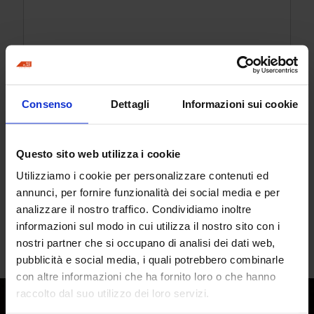
Caricamento foto
Consenso
Dettagli
Informazioni sui cookie
Questo sito web utilizza i cookie
Drag & Drop Files,
Choose Files to Upload
Puoi caricare fino a 10 file.
Utilizziamo i cookie per personalizzare contenuti ed
annunci, per fornire funzionalità dei social media e per
Massimo 32 MB
analizzare il nostro traffico. Condividiamo inoltre
informazioni sul modo in cui utilizza il nostro sito con i
nostri partner che si occupano di analisi dei dati web,
Invia
pubblicità e social media, i quali potrebbero combinarle
con altre informazioni che ha fornito loro o che hanno
raccolto dal suo utilizzo dei loro servizi.