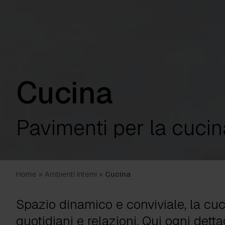
Cucina
Pavimenti per la cucin
Home
»
Ambienti Interni
»
Cucina
Spazio dinamico e conviviale, la cuc
quotidiani e relazioni. Qui ogni detta