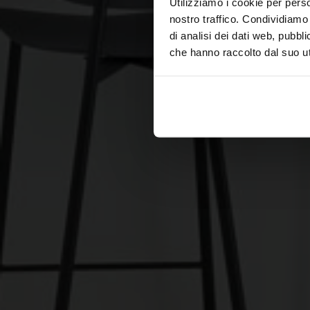
Utilizziamo i cookie per perso
nostro traffico. Condividiamo 
di analisi dei dati web, pubbl
che hanno raccolto dal suo uti