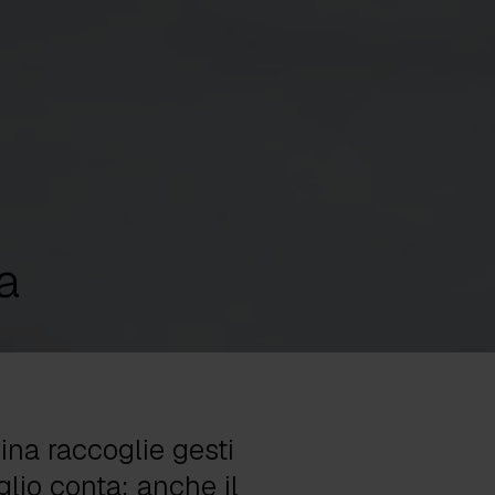
a
ina raccoglie gesti
glio conta: anche il