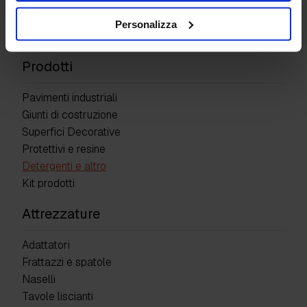
Personalizza
Wow pulitore
Prodotti
Pavimenti industriali
Giunti di costruzione
Superfici Decorative
Protettivi e resine
Detergenti e altro
Kit prodotti
Attrezzature
Adattatori
Frattazzi e spatole
Naselli
Tavole liscianti