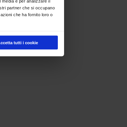
 oltre
12 mesi
.
l media e per analizzare il
nostri partner che si occupano
azioni che ha fornito loro o
ccetta tutti i cookie