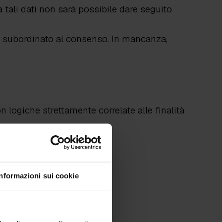
 tali dati non sarà possibile dare seguito
e subordinato al consenso. In mancanza,
 logiche strettamente correlate alle finalità
Informazioni sui cookie
azione
.