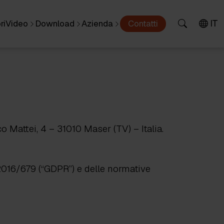
IT
ri
Video
Download
Azienda
Contatti
co Mattei, 4 – 31010 Maser (TV) – Italia.
2016/679 (“GDPR”) e delle normative