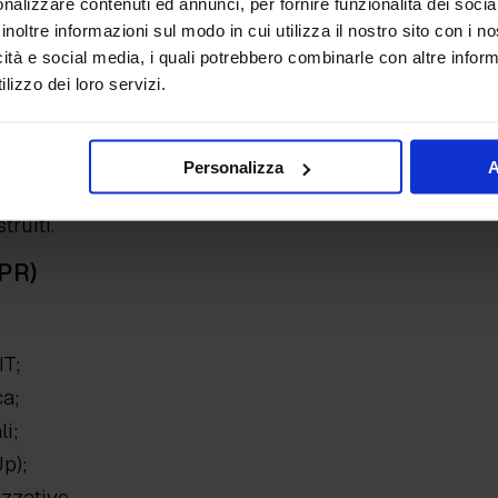
 i tempi tecnici previsti dal sistema e comunque non
nalizzare contenuti ed annunci, per fornire funzionalità dei socia
inoltre informazioni sul modo in cui utilizza il nostro sito con i 
icità e social media, i quali potrebbero combinarle con altre inform
etti autorizzati
lizzo dei loro servizi.
Personalizza
A
ruiti.
DPR)
IT;
ca;
li;
p);
zzative.