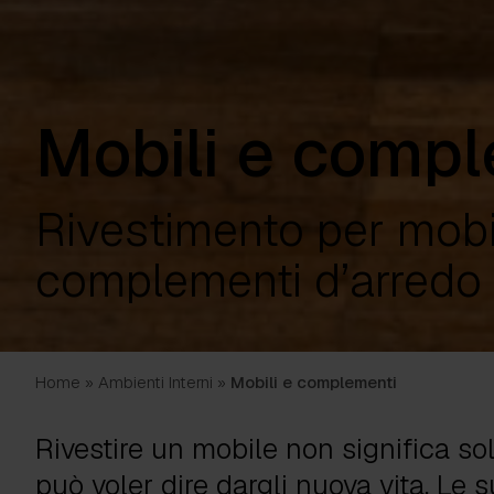
Mobili e comp
Rivestimento per mobi
complementi d’arredo
Home
»
Ambienti Interni
»
Mobili e complementi
Rivestire un mobile non significa so
può voler dire dargli nuova vita. Le s