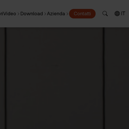
IT
ri
Video
Download
Azienda
Contatti