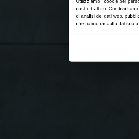
Utilizziamo i cookie per perso
nostro traffico. Condividiamo 
di analisi dei dati web, pubbl
che hanno raccolto dal suo uti