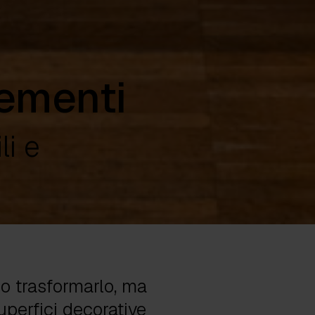
lementi
li e
lo trasformarlo, ma
uperfici decorative