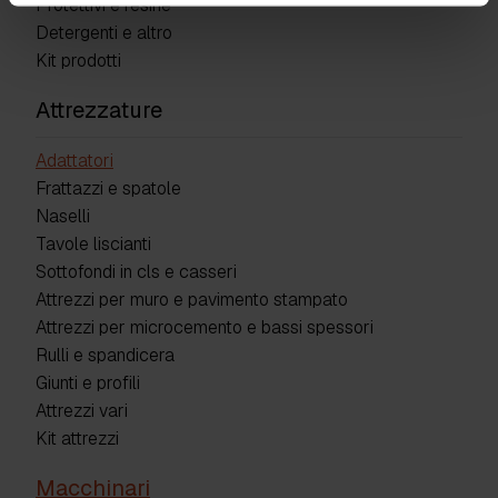
Protettivi e resine
Detergenti e altro
Kit prodotti
Attrezzature
Adattatori
Frattazzi e spatole
Naselli
Tavole liscianti
Sottofondi in cls e casseri
Attrezzi per muro e pavimento stampato
Attrezzi per microcemento e bassi spessori
Rulli e spandicera
Giunti e profili
Attrezzi vari
Kit attrezzi
Macchinari