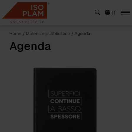
Skip
to
IT
content
Home
/
Materiale pubblicitario
/ Agenda
Agenda