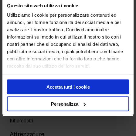
Questo sito web utilizza i cookie
Utilizziamo i cookie per personalizzare contenuti ed
Portablocco
annunci, per fornire funzionalità dei social media e per
analizzare il nostro traffico. Condividiamo inoltre
informazioni sul modo in cui utilizza il nostro sito con i
nostri partner che si occupano di analisi dei dati web,
Banner in pvc
pubblicità e social media, i quali potrebbero combinarle
con altre informazioni che ha fornito loro o che hanno
raccolto dal suo utilizzo dei loro servizi.
Prodotti
Pavimenti industriali
Accetta tutti i cookie
Giunti di costruzione
Superfici Decorative
Personalizza
Protettivi e resine
Detergenti e altro
Kit prodotti
Attrezzature