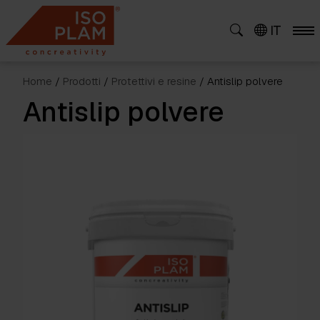
Skip
to
IT
content
Home
/
Prodotti
/
Protettivi e resine
/ Antislip polvere
Antislip polvere