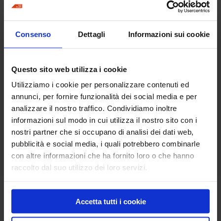
Plam Sealing Color
Plam Sealing/O
Consenso
Dettagli
Informazioni sui cookie
Base
Questo sito web utilizza i cookie
Utilizziamo i cookie per personalizzare contenuti ed
annunci, per fornire funzionalità dei social media e per
analizzare il nostro traffico. Condividiamo inoltre
informazioni sul modo in cui utilizza il nostro sito con i
nostri partner che si occupano di analisi dei dati web,
pubblicità e social media, i quali potrebbero combinarle
Plam Sealing/S
con altre informazioni che ha fornito loro o che hanno
raccolto dal suo utilizzo dei loro servizi.
Antiolio
Accetta tutti i cookie
Deco Epox RAL per alimenti