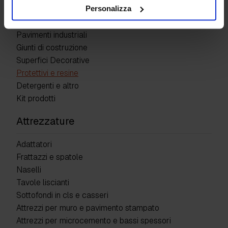
Personalizza
Prodotti
Pavimenti industriali
Giunti di costruzione
Superfici Decorative
Protettivi e resine
Detergenti e altro
Kit prodotti
Attrezzature
Adattatori
Frattazzi e spatole
Naselli
Tavole liscianti
Sottofondi in cls e casseri
Attrezzi per muro e pavimento stampato
Attrezzi per microcemento e bassi spessori