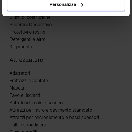
Personalizza
Pavimenti industriali
Giunti di costruzione
Superfici Decorative
Protettivi e resine
Detergenti e altro
Kit prodotti
Attrezzature
Adattatori
Frattazzi e spatole
Naselli
Tavole liscianti
Sottofondi in cls e casseri
Attrezzi per muro e pavimento stampato
Attrezzi per microcemento e bassi spessori
Rulli e spandicera