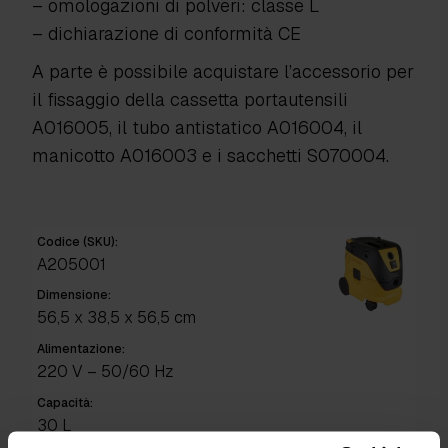
– omologazioni di polveri: classe L
– dichiarazione di conformità CE
A parte è possibile acquistare l’accessorio per
il fissaggio della cassetta portautensili
A016005, il tubo antistatico A016004, il
manicotto A016003 e i sacchetti S070004.
Codice (SKU):
A205001
Dimensione:
56,5 x 38,5 x 56,5 cm
Alimentazione:
220 V – 50/60 Hz
Capacità:
30 L