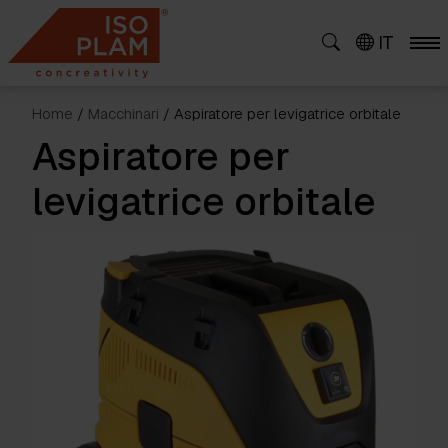
Skip
to
IT
content
Home
/
Macchinari
/ Aspiratore per levigatrice orbitale
Aspiratore per
levigatrice orbitale