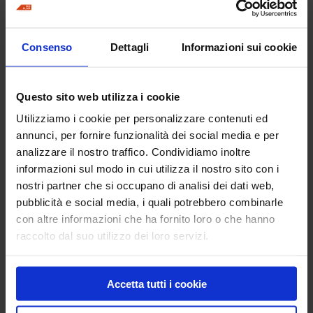
Peso:
14,5 kg
Consenso
Dettagli
Informazioni sui cookie
Hai bisogno di
informazioni per questo
Questo sito web utilizza i cookie
prodotto?
Utilizziamo i cookie per personalizzare contenuti ed
annunci, per fornire funzionalità dei social media e per
analizzare il nostro traffico. Condividiamo inoltre
informazioni sul modo in cui utilizza il nostro sito con i
nostri partner che si occupano di analisi dei dati web,
Richiedi informazioni
pubblicità e social media, i quali potrebbero combinarle
con altre informazioni che ha fornito loro o che hanno
raccolto dal suo utilizzo dei loro servizi.
Aspiratore mobile per fresatrice
Aspiratore tristadio per levigatrice
Accetta tutti i cookie
Prodotti