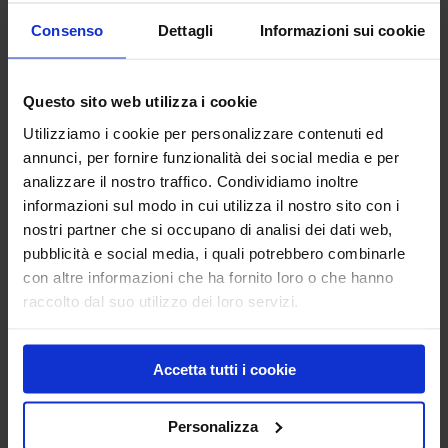
Consenso
Dettagli
Informazioni sui cookie
Barrotti acciaio S355 scheda tecnica
Questo sito web utilizza i cookie
Barrotti in acciaio scheda tecnica
Utilizziamo i cookie per personalizzare contenuti ed
annunci, per fornire funzionalità dei social media e per
analizzare il nostro traffico. Condividiamo inoltre
informazioni sul modo in cui utilizza il nostro sito con i
Richiedi informazioni
nostri partner che si occupano di analisi dei dati web,
pubblicità e social media, i quali potrebbero combinarle
con altre informazioni che ha fornito loro o che hanno
raccolto dal suo utilizzo dei loro servizi.
Abrasivo Garnet Mesh 80
Cemento
Accetta tutti i cookie
Prodotti
Personalizza
Pavimenti industriali