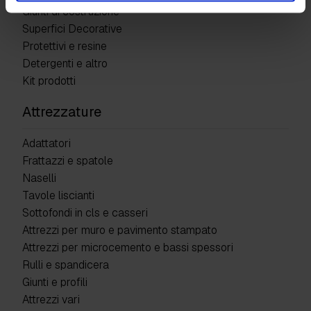
Giunti di costruzione
Superfici Decorative
Protettivi e resine
Detergenti e altro
Kit prodotti
Attrezzature
Adattatori
Frattazzi e spatole
Naselli
Tavole liscianti
Sottofondi in cls e casseri
Attrezzi per muro e pavimento stampato
Attrezzi per microcemento e bassi spessori
Rulli e spandicera
Giunti e profili
Attrezzi vari