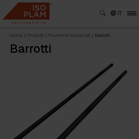
Skip
to
IT
content
Home
/
Prodotti
/
Pavimenti industriali
/ Barrotti
Barrotti