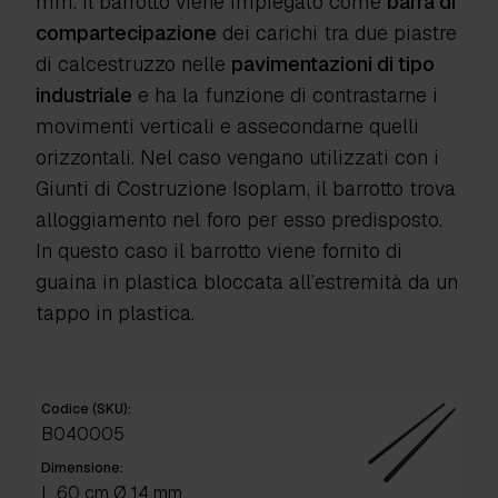
mm. Il barrotto viene impiegato come
barra di
compartecipazione
dei carichi tra due piastre
di calcestruzzo nelle
pavimentazioni di tipo
industriale
e ha la funzione di contrastarne i
movimenti verticali e assecondarne quelli
orizzontali. Nel caso vengano utilizzati con i
Giunti di Costruzione Isoplam, il barrotto trova
alloggiamento nel foro per esso predisposto.
In questo caso il barrotto viene fornito di
guaina in plastica bloccata all’estremità da un
tappo in plastica.
Codice (SKU):
B040005
Dimensione:
L 60 cm Ø 14 mm