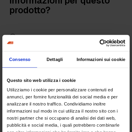
informazioni per questo
prodotto?
Richiedi informazioni
Consenso
Dettagli
Informazioni sui cookie
Borsone con ruote
Cappello miramare
Questo sito web utilizza i cookie
Prodotti
Utilizziamo i cookie per personalizzare contenuti ed
annunci, per fornire funzionalità dei social media e per
Pavimenti industriali
analizzare il nostro traffico. Condividiamo inoltre
Giunti di costruzione
informazioni sul modo in cui utilizza il nostro sito con i
Superfici Decorative
nostri partner che si occupano di analisi dei dati web,
Protettivi e resine
pubblicità e social media, i quali potrebbero combinarle
Detergenti e altro
con altre informazioni che ha fornito loro o che hanno