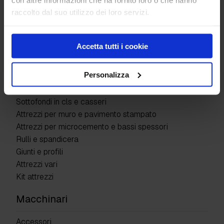
Kit prodotti
raccolto dal suo utilizzo dei loro servizi.
Attrezzature
Accetta tutti i cookie
Adattatori
Frattazzi e spatole
Personalizza
Naselli
Tavole liscianti
Sottofondi in cls e casseri
Attrezzi per muro e pavimento stampato
Attrezzi per microcemento e bassi spessori
Rulli e spandicera
Giunti e profili
Attrezzi vari
Kit attrezzi
Macchinari
Accessori