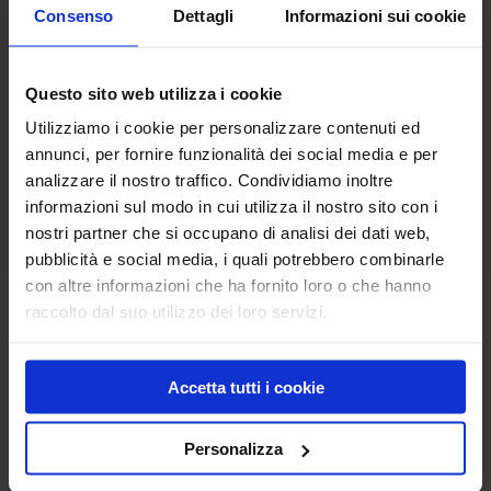
Consenso
Dettagli
Informazioni sui cookie
Questo sito web utilizza i cookie
Utilizziamo i cookie per personalizzare contenuti ed
annunci, per fornire funzionalità dei social media e per
analizzare il nostro traffico. Condividiamo inoltre
Microverlay
informazioni sul modo in cui utilizza il nostro sito con i
nostri partner che si occupano di analisi dei dati web,
pubblicità e social media, i quali potrebbero combinarle
con altre informazioni che ha fornito loro o che hanno
Antiolio
raccolto dal suo utilizzo dei loro servizi.
Plam Renova
Accetta tutti i cookie
Prodotti
Pavimenti industriali
Personalizza
Giunti di costruzione