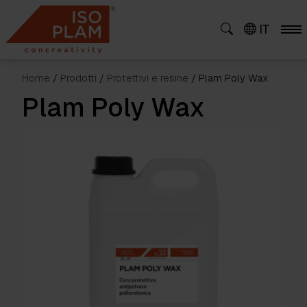
Skip
to
IT
content
Home
/
Prodotti
/
Protettivi e resine
/ Plam Poly Wax
Plam Poly Wax