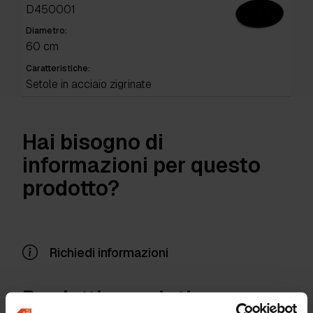
D450001
Diametro:
60 cm
Caratteristiche:
Setole in acciaio zigrinate
Hai bisogno di
informazioni per questo
prodotto?
Richiedi informazioni
Prodotti correlati