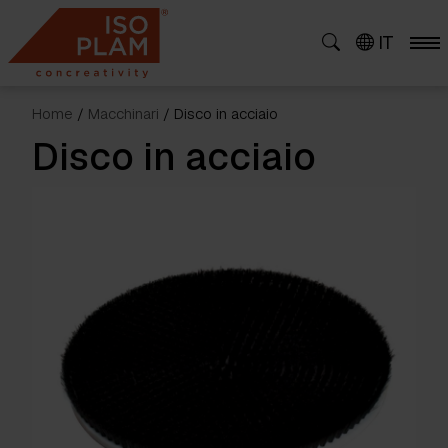
Skip
to
IT
content
Home
/
Macchinari
/ Disco in acciaio
Disco in acciaio