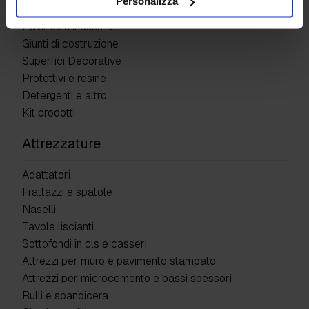
Personalizza
Pavimenti industriali
Giunti di costruzione
Superfici Decorative
Protettivi e resine
Detergenti e altro
Kit prodotti
Attrezzature
Adattatori
Frattazzi e spatole
Naselli
Tavole liscianti
Sottofondi in cls e casseri
Attrezzi per muro e pavimento stampato
Attrezzi per microcemento e bassi spessori
Rulli e spandicera