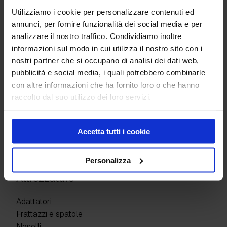
Utilizziamo i cookie per personalizzare contenuti ed
annunci, per fornire funzionalità dei social media e per
Abrasivo Garnet Mesh 80
analizzare il nostro traffico. Condividiamo inoltre
Filtene
informazioni sul modo in cui utilizza il nostro sito con i
nostri partner che si occupano di analisi dei dati web,
Prodotti
pubblicità e social media, i quali potrebbero combinarle
con altre informazioni che ha fornito loro o che hanno
Pavimenti industriali
raccolto dal suo utilizzo dei loro servizi.
Giunti di costruzione
Superfici Decorative
Protettivi e resine
Accetta tutti i cookie
Detergenti e altro
Kit prodotti
Personalizza
Attrezzature
Adattatori
Frattazzi e spatole
Naselli