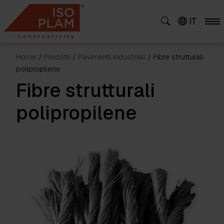
Skip
to
IT
content
Home
/
Prodotti
/
Pavimenti industriali
/ Fibre strutturali
polipropilene
Fibre strutturali
polipropilene