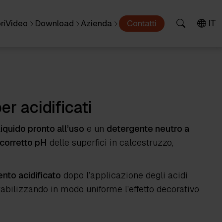
IT
ri
Video
Download
Azienda
Contatti
er acidificati
iquido pronto all’uso
e un
detergente neutro a
l corretto pH
delle superfici in calcestruzzo,
nto acidificato
dopo l’applicazione degli acidi
tabilizzando in modo uniforme l’effetto decorativo