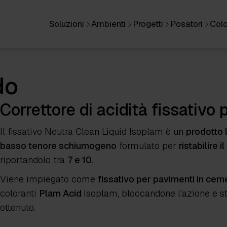
Soluzioni
Ambienti
Progetti
Posatori
Colo
do
Correttore di acidità fissativo p
Il fissativo Neutra Clean Liquid Isoplam è un
prodotto l
basso tenore schiumogeno
formulato per
ristabilire i
riportandolo tra
7 e 10
.
Viene impiegato come
fissativo per pavimenti in ceme
coloranti
Plam Acid
Isoplam
, bloccandone l’azione e s
ottenuto.