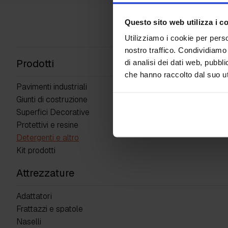
Questo sito web utilizza i c
Utilizziamo i cookie per perso
nostro traffico. Condividiamo 
Prodotti
di analisi dei dati web, pubbl
che hanno raccolto dal suo uti
Pavimenti industriali
Giunti di costruzione
Superfici Decorative
Protettivi e resine
Detergenti e altro
Kit prodotti
Attrezzature
Adattatori
Frattazzi e spatole
Naselli