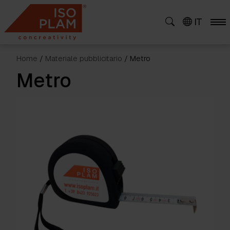
Skip
to
IT
content
Home
/
Materiale pubblicitario
/ Metro
Metro