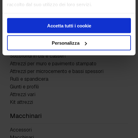
raccolto dal suo utilizzo dei loro servizi.
Attrezzature
Adattatori
Accetta tutti i cookie
Frattazzi e spatole
Naselli
Personalizza
Tavole liscianti
Sottofondi in cls e casseri
Attrezzi per muro e pavimento stampato
Attrezzi per microcemento e bassi spessori
Rulli e spandicera
Giunti e profili
Attrezzi vari
Kit attrezzi
Macchinari
Accessori
Macchinari