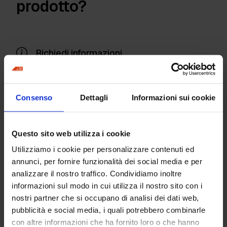
prodotto?
Richiedi informazioni
Marsupio
Consenso
Dettagli
Informazioni sui cookie
Metro pieghevole
Questo sito web utilizza i cookie
Prodotti
Utilizziamo i cookie per personalizzare contenuti ed
Pavimenti industriali
annunci, per fornire funzionalità dei social media e per
Giunti di costruzione
analizzare il nostro traffico. Condividiamo inoltre
Superfici Decorative
informazioni sul modo in cui utilizza il nostro sito con i
Protettivi e resine
nostri partner che si occupano di analisi dei dati web,
Detergenti e altro
pubblicità e social media, i quali potrebbero combinarle
Kit prodotti
con altre informazioni che ha fornito loro o che hanno