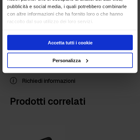
Acciaio Inox
pubblicità e social media, i quali potrebbero combinarle
con altre informazioni che ha fornito loro o che hanno
raccolto dal suo utilizzo dei loro servizi.
Hai bisogno di
informazioni per questo
Accetta tutti i cookie
prodotto?
Personalizza
Richiedi informazioni
Prodotti correlati