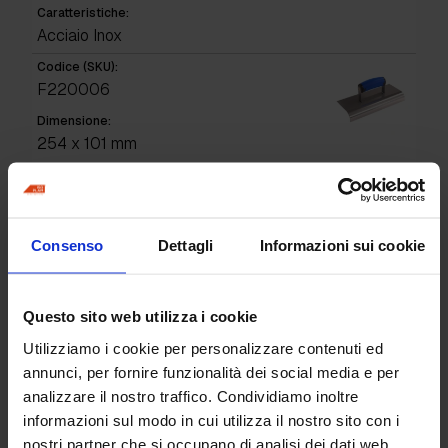
Caratteristiche:
Acciaio Inox
Codice (SKU):
F220006
Dimensione:
254 x 101 mm
Angolo:
16 mm
Caratteristiche:
Consenso
Dettagli
Informazioni sui cookie
Acciaio Inox
Codice (SKU):
F190003
Questo sito web utilizza i cookie
Dimensione:
Utilizziamo i cookie per personalizzare contenuti ed
254 x 152 mm
annunci, per fornire funzionalità dei social media e per
Angolo:
analizzare il nostro traffico. Condividiamo inoltre
16 mm
informazioni sul modo in cui utilizza il nostro sito con i
nostri partner che si occupano di analisi dei dati web,
Caratteristiche: