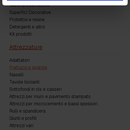
Giunti di costruzione
Superfici Decorative
Protettivi e resine
Detergenti e altro
Kit prodotti
Attrezzature
Adattatori
Frattazzi e spatole
Naselli
Tavole liscianti
Sottofondi in cls e casseri
Attrezzi per muro e pavimento stampato
Attrezzi per microcemento e bassi spessori
Rulli e spandicera
Giunti e profili
Attrezzi vari