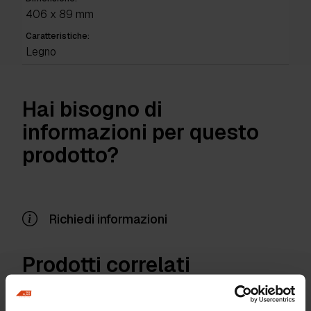
406 x 89 mm
Caratteristiche:
Legno
Hai bisogno di
informazioni per questo
prodotto?
Richiedi informazioni
Prodotti correlati