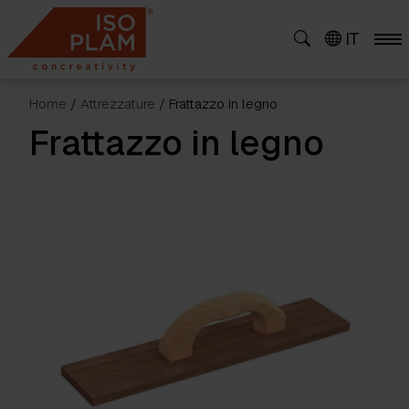
Skip
to
IT
content
Home
/
Attrezzature
/ Frattazzo in legno
Frattazzo in legno