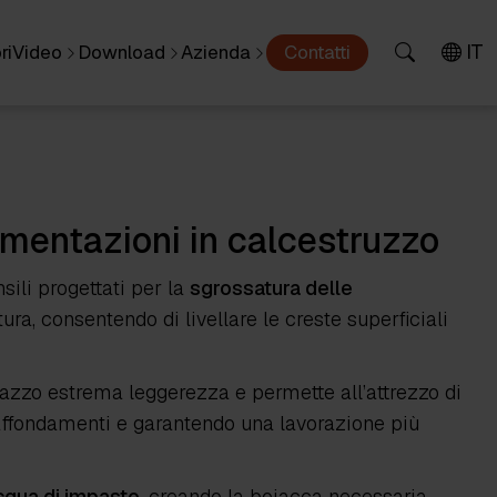
IT
ri
Video
Download
Azienda
Contatti
imentazioni in calcestruzzo
sili progettati per la
sgrossatura delle
ura, consentendo di livellare le creste superficiali
tazzo estrema leggerezza e permette all’attrezzo di
 affondamenti e garantendo una lavorazione più
’acqua di impasto
, creando la boiacca necessaria