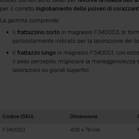
per il corretto
inglobamento delle polveri di corazzan
La gamma comprende:
il
frattazzino corto
in magnesio F340003
, di fo
particolarmente indicato per la lavorazione dei bo
il
frattazzo lungo
in magnesio F340001
, con est
il peso percepito, migliorare la maneggevolezza
lavorazioni su grandi superfici.
Codice (SKU)
Dimensione
F340003
406 x 79 mm