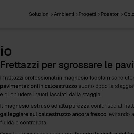
Soluzioni
Ambienti
Progetti
Posatori
Colo
io
Frettazzi per sgrossare le pav
I
frattazzi professionali in magnesio Isoplam
sono uten
pavimentazioni in calcestruzzo
subito dopo la staggiat
e di chiudere i vuoti lasciati dalla staggia.
Il
magnesio estruso ad alta purezza
conferisce al frat
galleggiare sul calcestruzzo ancora fresco
, evitando
fluida e controllata.
Questi utensili sono ideali per
favorire la risalita dell