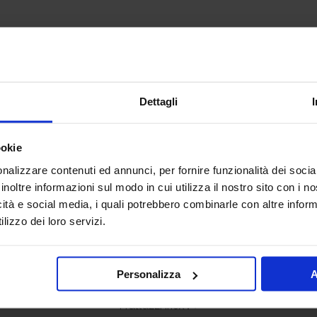
Dettagli
ookie
nalizzare contenuti ed annunci, per fornire funzionalità dei socia
inoltre informazioni sul modo in cui utilizza il nostro sito con i 
icità e social media, i quali potrebbero combinarle con altre inform
lizzo dei loro servizi.
Personalizza
A
Ferri per rampe spina pesce
Frattazzi inox