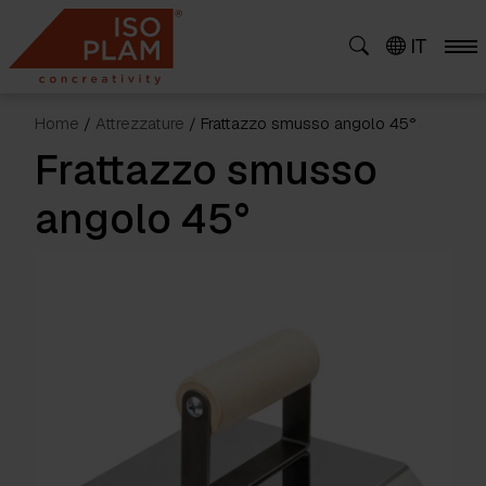
Skip
to
IT
content
Home
/
Attrezzature
/ Frattazzo smusso angolo 45°
Frattazzo smusso
angolo 45°