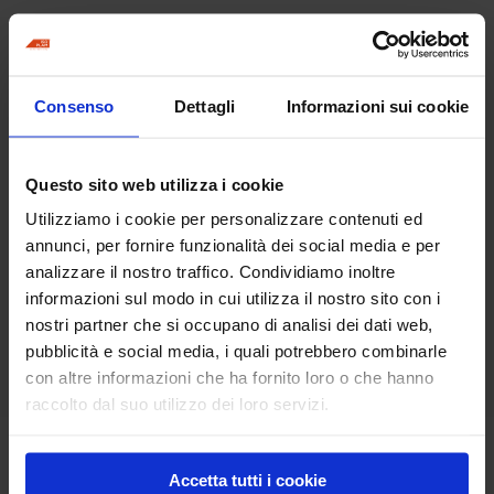
Prodotti correlati
Consenso
Dettagli
Informazioni sui cookie
Questo sito web utilizza i cookie
Utilizziamo i cookie per personalizzare contenuti ed
annunci, per fornire funzionalità dei social media e per
analizzare il nostro traffico. Condividiamo inoltre
informazioni sul modo in cui utilizza il nostro sito con i
Frattone canna di
nostri partner che si occupano di analisi dei dati web,
bamboo
pubblicità e social media, i quali potrebbero combinarle
con altre informazioni che ha fornito loro o che hanno
raccolto dal suo utilizzo dei loro servizi.
Frattazzo Rub Brick
Frattone canna di bamboo
Accetta tutti i cookie