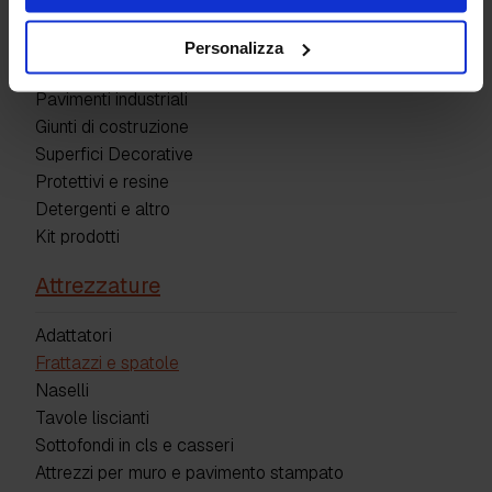
Prodotti
Personalizza
Pavimenti industriali
Giunti di costruzione
Superfici Decorative
Protettivi e resine
Detergenti e altro
Kit prodotti
Attrezzature
Adattatori
Frattazzi e spatole
Naselli
Tavole liscianti
Sottofondi in cls e casseri
Attrezzi per muro e pavimento stampato