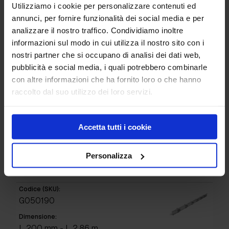
Utilizziamo i cookie per personalizzare contenuti ed
Zincato
annunci, per fornire funzionalità dei social media e per
Codice (SKU):
analizzare il nostro traffico. Condividiamo inoltre
G050188
informazioni sul modo in cui utilizza il nostro sito con i
Dimensione:
nostri partner che si occupano di analisi dei dati web,
L 190 mm - L 2,86 m
pubblicità e social media, i quali potrebbero combinarle
Caratteristiche:
con altre informazioni che ha fornito loro o che hanno
Grezzo
raccolto dal suo utilizzo dei loro servizi.
Codice (SKU):
G050189
Accetta tutti i cookie
Dimensione:
L 190 mm - L 2,86 m
Personalizza
Caratteristiche:
Zincato
Codice (SKU):
G050190
Dimensione:
L 200 mm - L 2,86 m