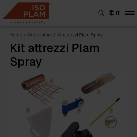
Skip
to
IT
content
Home
/
Attrezzature
/ Kit attrezzi Plam Spray
Kit attrezzi Plam
Spray