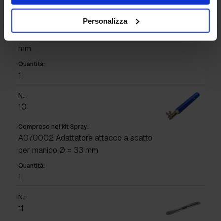
9
Personalizza
Compreso nel kit Spray:
R20008500023 Rullo stencil L=230
mm
Quantità:
1
N.:
10
Compreso nel kit Spray:
A070002 Adattatore attacco a scatto
per manico Ø = 33 mm
Quantità:
1
N.:
11