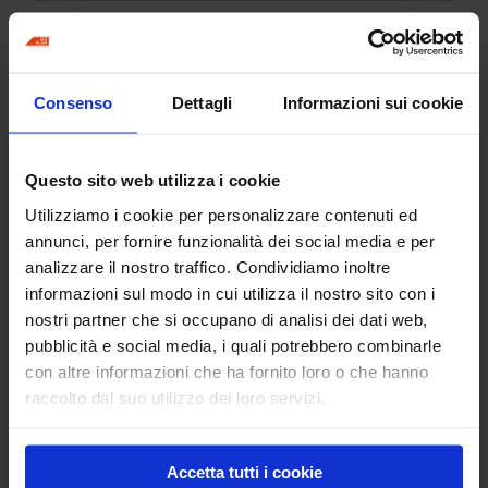
N.:
7
Compreso nel kit Spray:
Consenso
Dettagli
Informazioni sui cookie
M050001 Manico in alluminio attacco a
scatto Ø = 33 mm
Questo sito web utilizza i cookie
Quantità:
1
Utilizziamo i cookie per personalizzare contenuti ed
annunci, per fornire funzionalità dei social media e per
N.:
analizzare il nostro traffico. Condividiamo inoltre
8
informazioni sul modo in cui utilizza il nostro sito con i
nostri partner che si occupano di analisi dei dati web,
Compreso nel kit Spray:
M126001 Manico per rullo stencil
pubblicità e social media, i quali potrebbero combinarle
L=230 mm
con altre informazioni che ha fornito loro o che hanno
raccolto dal suo utilizzo dei loro servizi.
Quantità:
1
Accetta tutti i cookie
N.: