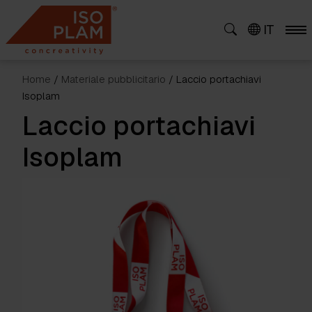
Skip
to
IT
content
Home
/
Materiale pubblicitario
/ Laccio portachiavi
Isoplam
Laccio portachiavi
Isoplam