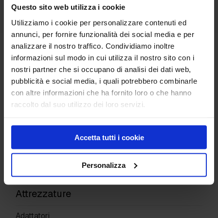
Multicavo universale
Questo sito web utilizza i cookie
Utilizziamo i cookie per personalizzare contenuti ed
annunci, per fornire funzionalità dei social media e per
analizzare il nostro traffico. Condividiamo inoltre
Giubbino tecnico
informazioni sul modo in cui utilizza il nostro sito con i
Maglia T-shirt manica corta
nostri partner che si occupano di analisi dei dati web,
pubblicità e social media, i quali potrebbero combinarle
Prodotti
con altre informazioni che ha fornito loro o che hanno
raccolto dal suo utilizzo dei loro servizi.
Pavimenti industriali
Giunti di costruzione
Superfici Decorative
Accetta tutti i cookie
Protettivi e resine
Detergenti e altro
Personalizza
Kit prodotti
Attrezzature
Adattatori