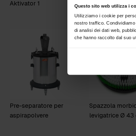
Aktivator 1
Aspiratore trista
Questo sito web utilizza i c
levigatrice
Utilizziamo i cookie per perso
nostro traffico. Condividiamo 
di analisi dei dati web, pubbl
che hanno raccolto dal suo uti
Pre-separatore per
Spazzola morbi
aspirapolvere
levigatrice Ø 43