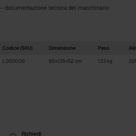
– documentazione tecnica del macchinario
Codice (SKU)
Dimensione
Peso
Al
L050006
65×135×52 cm
133 kg
22
Richiedi