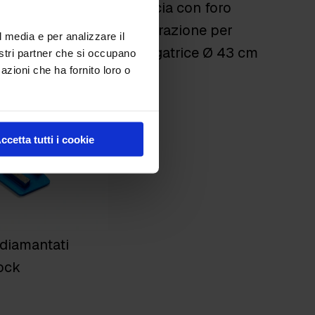
rascinatore Ø43
Fascia con foro
dischi spugna
aspirazione per
l media e per analizzare il
gatrice
levigatrice Ø 43 cm
nostri partner che si occupano
azioni che ha fornito loro o
ccetta tutti i cookie
 diamantati
ock