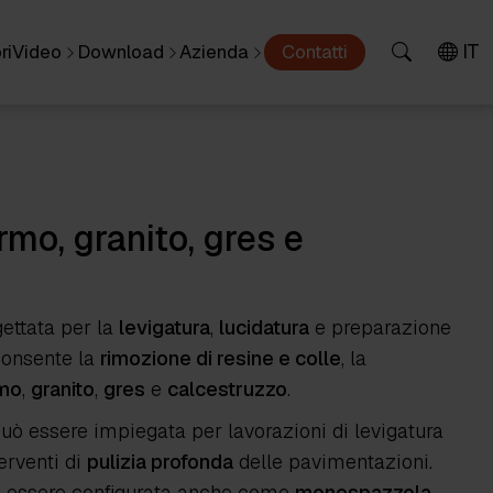
IT
ri
Video
Download
Azienda
Contatti
mo, granito, gres e
ettata per la
levigatura
,
lucidatura
e preparazione
 consente la
rimozione di resine e colle
, la
mo
,
granito
,
gres
e
calcestruzzo
.
e può essere impiegata per lavorazioni di levigatura
erventi di
pulizia profonda
delle pavimentazioni.
uò essere configurata anche come
monospazzola
,