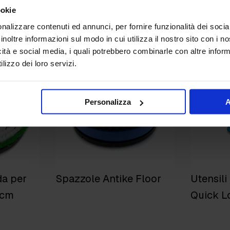
dio per
Dischi spugna Soft Pad
Disco t
ookie
cm per 
nalizzare contenuti ed annunci, per fornire funzionalità dei socia
per levi
inoltre informazioni sul modo in cui utilizza il nostro sito con i 
icità e social media, i quali potrebbero combinarle con altre inform
lizzo dei loro servizi.
Personalizza
A
da per
Spazzole Antike Floor
Utensili
 cm
Quick L