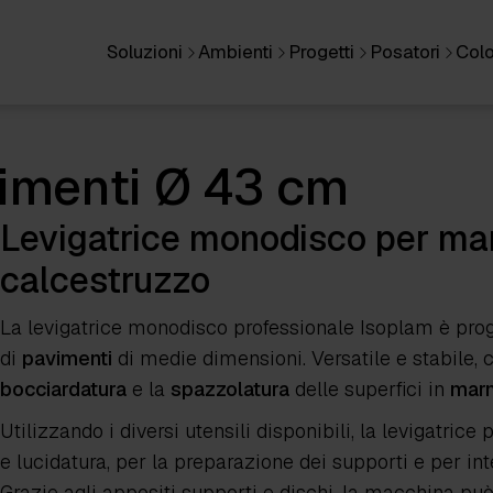
Soluzioni
Ambienti
Progetti
Posatori
Colo
vimenti Ø 43 cm
Levigatrice monodisco per mar
calcestruzzo
La levigatrice monodisco professionale Isoplam è prog
di
pavimenti
di medie dimensioni. Versatile e stabile,
bocciardatura
e la
spazzolatura
delle superfici in
mar
Utilizzando i diversi utensili disponibili, la levigatric
e lucidatura, per la preparazione dei supporti e per int
Grazie agli appositi supporti e dischi, la macchina p