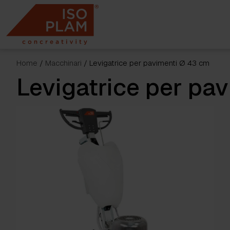
Skip
to
content
Home
/
Macchinari
/ Levigatrice per pavimenti Ø 43 cm
Levigatrice per pa