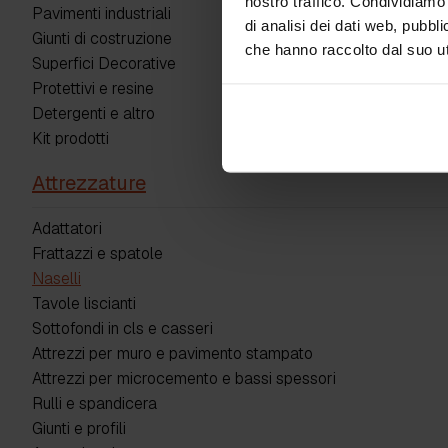
nostro traffico. Condividiamo 
Pavimenti industriali
di analisi dei dati web, pubbl
Giunti di costruzione
che hanno raccolto dal suo uti
Superfici Decorative
Protettivi e resine
Detergenti e altro
Kit prodotti
Attrezzature
Adattatori
Frattazzi e spatole
Naselli
Tavole liscianti
Sottofondi in cls e casseri
Attrezzi per muro e pavimento stampato
Attrezzi per microcemento e bassi spessori
Rulli e spandicera
Giunti e profili