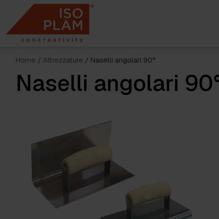
Skip
to
content
Home
/
Attrezzature
/ Naselli angolari 90°
Naselli angolari 90