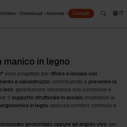
IT
ri
Video
Download
Azienda
Contatti
on manico in legno
0°
sono progettati per
rifinire e lisciare con
mento e calcestruzzo
, contribuendo a
prevenire la
o inox
, garantiscono resistenza alla corrosione e
ve. Il
supporto strutturale in acciaio
impedisce la
 ergonomica in legno
assicura comfort, controllo e
 smussato arrotondato oppure ad angolo vivo
, per