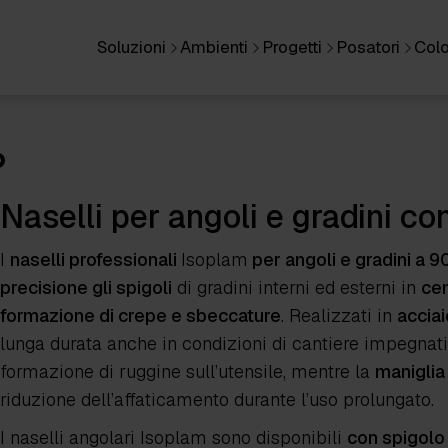
Soluzioni
Ambienti
Progetti
Posatori
Colo
°
Naselli per angoli e gradini c
I
naselli professionali
Isoplam
per angoli e gradini a 9
precisione gli spigoli
di gradini interni ed esterni in
ce
formazione di crepe e sbeccature
. Realizzati in
acciai
lunga durata anche in condizioni di cantiere impegnati
formazione di ruggine sull’utensile, mentre la
maniglia
riduzione dell’affaticamento durante l’uso prolungato.
I naselli angolari Isoplam sono disponibili
con spigolo