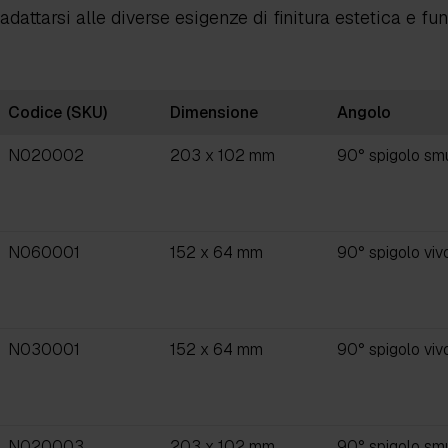
adattarsi alle diverse esigenze di finitura estetica e fu
Codice (SKU)
Dimensione
Angolo
N020002
203 x 102 mm
90° spigolo sm
N060001
152 x 64 mm
90° spigolo viv
N030001
152 x 64 mm
90° spigolo viv
N020003
203 x 102 mm
90° spigolo sm