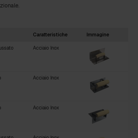
nzionale.
Caratteristiche
Immagine
ussato
Acciaio Inox
o
Acciaio Inox
o
Acciaio Inox
ussato
Acciaio Inox