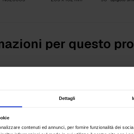
mazioni per questo pr
Miscelatore resine epossidiche
Dettagli
Naselli in bronzo
ookie
nalizzare contenuti ed annunci, per fornire funzionalità dei socia