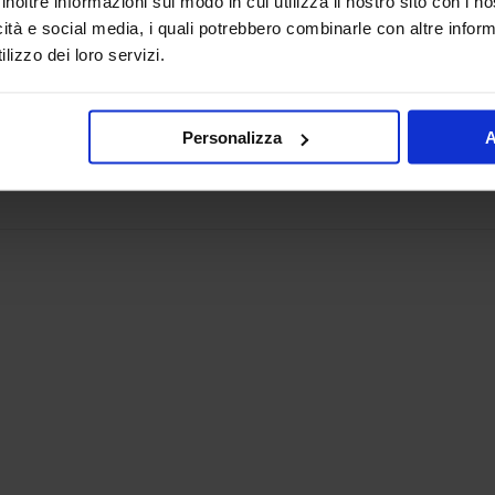
inoltre informazioni sul modo in cui utilizza il nostro sito con i 
icità e social media, i quali potrebbero combinarle con altre inform
lizzo dei loro servizi.
Personalizza
A