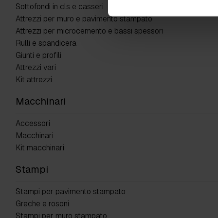
Sottofondi in cls e casseri
Attrezzi per muro e pavimento stampato
Attrezzi per microcemento e bassi spessori
Rulli e spandicera
Giunti e profili
Attrezzi vari
Kit attrezzi
Macchinari
Accessori
Macchinari
Kit macchinari
Stampi
Stampi per pavimento stampato
Greche e rosoni
Stampi per muro stampato