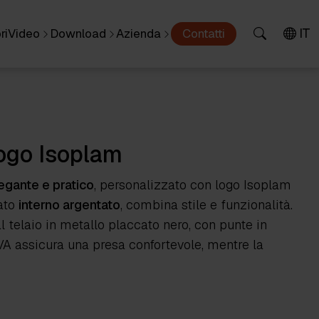
IT
ri
Video
Download
Azienda
Contatti
logo Isoplam
egante e pratico
, personalizzato con logo Isoplam
nato
interno argentato
, combina stile e funzionalità.
 al telaio in metallo placcato nero, con punte in
EVA assicura una presa confortevole, mentre la