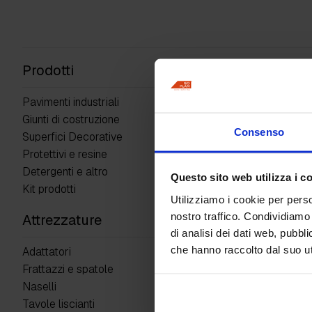
Prodotti
Pavimenti industriali
Giunti di costruzione
Consenso
Superfici Decorative
Protettivi e resine
Detergenti e altro
Questo sito web utilizza i c
Kit prodotti
Utilizziamo i cookie per perso
nostro traffico. Condividiamo 
Attrezzature
di analisi dei dati web, pubbl
che hanno raccolto dal suo uti
Adattatori
Frattazzi e spatole
Naselli
Tavole liscianti