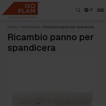
Skip
to
IT
content
Home
/
Attrezzature
/ Ricambio panno per spandicera
Ricambio panno per
spandicera