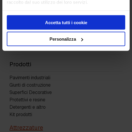
raccolto dal suo utilizzo dei loro servizi.
Spandicera con
Supporto per
serbatoio
spandicera
Accetta tutti i cookie
Ricambio manico per frattazzo
Personalizza
Rotelle segnafughe
Prodotti
Pavimenti industriali
Giunti di costruzione
Superfici Decorative
Protettivi e resine
Detergenti e altro
Kit prodotti
Attrezzature