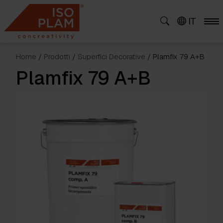
Skip
to
IT
content
Home
/
Prodotti
/
Superfici Decorative
/ Plamfix 79 A+B
Plamfix 79 A+B