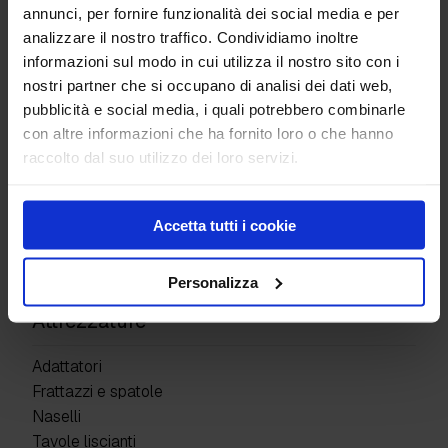
annunci, per fornire funzionalità dei social media e per
Addensante per Plamina
analizzare il nostro traffico. Condividiamo inoltre
Plamina
informazioni sul modo in cui utilizza il nostro sito con i
nostri partner che si occupano di analisi dei dati web,
Prodotti
pubblicità e social media, i quali potrebbero combinarle
con altre informazioni che ha fornito loro o che hanno
Pavimenti industriali
raccolto dal suo utilizzo dei loro servizi.
Giunti di costruzione
Superfici Decorative
Protettivi e resine
Accetta tutti i cookie
Detergenti e altro
Kit prodotti
Personalizza
Attrezzature
Adattatori
Frattazzi e spatole
Naselli
Tavole liscianti