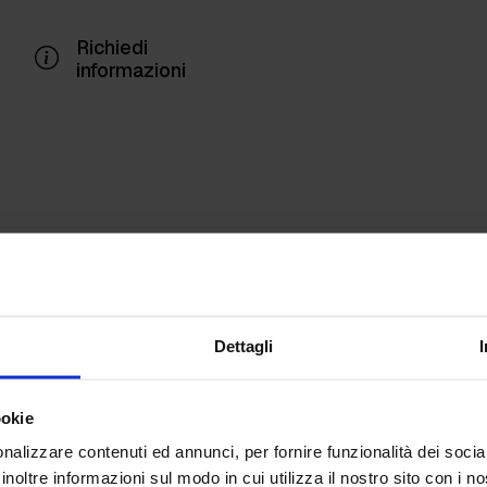
Richiedi
informazioni
Addensante per Plamina
Dettagli
Oxyzinc Activator
ookie
nalizzare contenuti ed annunci, per fornire funzionalità dei socia
inoltre informazioni sul modo in cui utilizza il nostro sito con i 