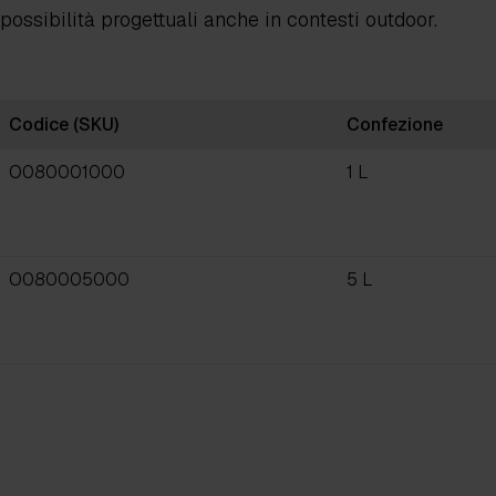
possibilità progettuali anche in contesti outdoor.
Codice (SKU)
Confezione
O080001000
1 L
O080005000
5 L