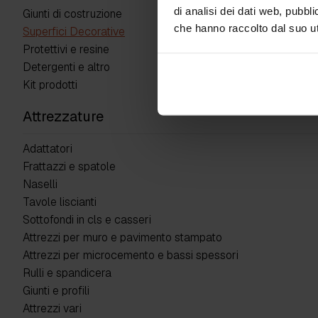
di analisi dei dati web, pubbl
Giunti di costruzione
che hanno raccolto dal suo uti
Superfici Decorative
Protettivi e resine
Detergenti e altro
Kit prodotti
Attrezzature
Adattatori
Frattazzi e spatole
Naselli
Tavole liscianti
Sottofondi in cls e casseri
Attrezzi per muro e pavimento stampato
Attrezzi per microcemento e bassi spessori
Rulli e spandicera
Giunti e profili
Attrezzi vari