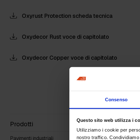
Oxyrust Protection scheda tecnica
Oxydecor Rust voce di capitolato
Oxydecor Copper voce di capitolato
Consenso
Questo sito web utilizza i c
Prodotti
Utilizziamo i cookie per perso
nostro traffico. Condividiamo 
Pavimenti industriali