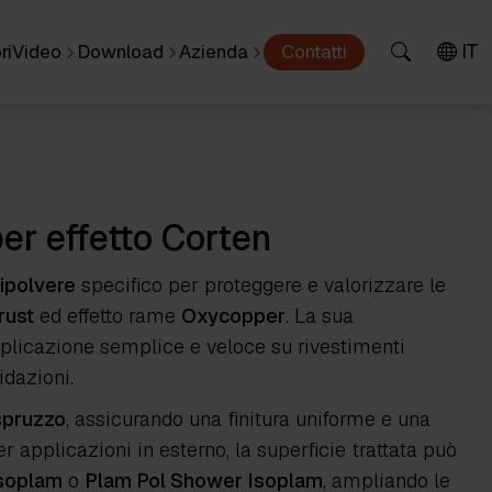
IT
ri
Video
Download
Azienda
Contatti
per effetto Corten
tipolvere
specifico per proteggere e valorizzare le
rust
ed effetto rame
Oxycopper
. La sua
applicazione semplice e veloce su rivestimenti
idazioni.
 spruzzo
, assicurando una finitura uniforme e una
 applicazioni in esterno, la superficie trattata può
Isoplam
o
Plam Pol Shower Isoplam
, ampliando le