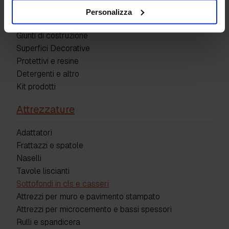
Personalizza
Pavimenti industriali
Giunti di costruzione
Superfici Decorative
Protettivi e resine
Detergenti e altro
Kit prodotti
Attrezzature
Adattatori
Frattazzi e spatole
Naselli
Tavole liscianti
Sottofondi in cls e casseri
Attrezzi per muro e pavimento stampato
Attrezzi per microcemento e bassi spessori
Rulli e spandicera