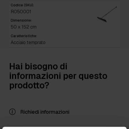
Codice (SKU):
R050001
Dimensione:
50 x 152 cm
Caratteristiche:
Acciaio temprato
Hai bisogno di
informazioni per questo
prodotto?
Richiedi informazioni