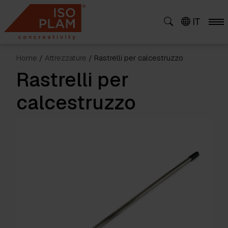
Skip
to
IT
content
Home
/
Attrezzature
/ Rastrelli per calcestruzzo
Rastrelli per
calcestruzzo