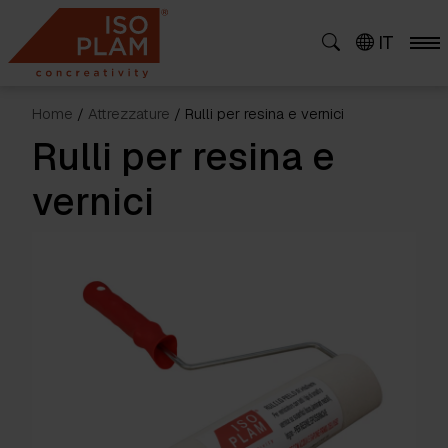
Skip
to
IT
content
Home
/
Attrezzature
/ Rulli per resina e vernici
Rulli per resina e
vernici