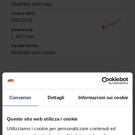
Ricambio pelo raso
Codice (SKU):
R160005
Dimensione:
L 400 mm
Caratteristiche:
Ricambio pelo medio
Hai bisogno di
informazioni per questo
prodotto?
Consenso
Dettagli
Informazioni sui cookie
Questo sito web utilizza i cookie
Richiedi informazioni
Utilizziamo i cookie per personalizzare contenuti ed