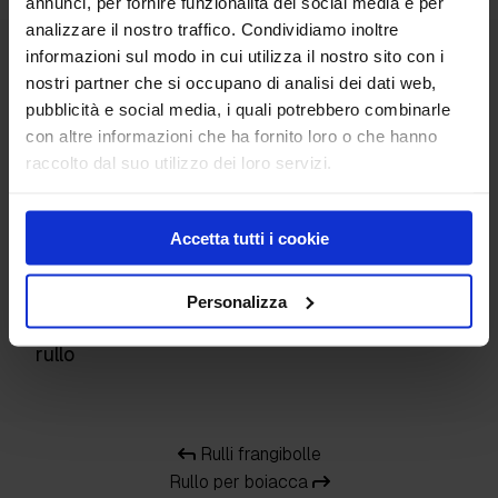
annunci, per fornire funzionalità dei social media e per
Prodotti correlati
analizzare il nostro traffico. Condividiamo inoltre
informazioni sul modo in cui utilizza il nostro sito con i
nostri partner che si occupano di analisi dei dati web,
pubblicità e social media, i quali potrebbero combinarle
con altre informazioni che ha fornito loro o che hanno
raccolto dal suo utilizzo dei loro servizi.
Accetta tutti i cookie
Personalizza
Manico sfilabile per
rullo
Rulli frangibolle
Rullo per boiacca