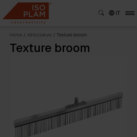
Skip
to
IT
content
Home
/
Attrezzature
/ Texture broom
Texture broom