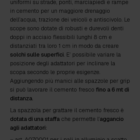
uniformi su strade, ponti, marciapiedi e rampe
in cemento per un maggiore drenaggio
dell’acqua, trazione dei veicoli e antiscivolo. Le
scope sono dotate di robusti e durevoli denti
doppi in acciaio flessibili lunghi 8 cm e
distanziati tra loro 1 cm in modo da creare
solchi sulle superfici
. E’ possibile variare la
posizione degli adattatori per inclinare la
scopa secondo le proprie esigenze.
Aggiungendo più manici alle spazzole per grip
si può lavorare il cemento fresco
fino a 6 mt di
distanza
.
La spazzola per grattare il cemento fresco è
dotata di una staffa
che permette l’
aggancio
agli adattatori
:
– art. A070001 per i pali in alluminio a scatto