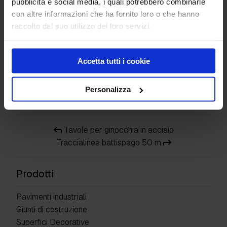
pubblicità e social media, i quali potrebbero combinarle
con altre informazioni che ha fornito loro o che hanno
raccolto dal suo utilizzo dei loro servizi.
Accetta tutti i cookie
Adattatore per
Adattatore scatto
manico a vite sottile
Personalizza
Tavole per ginocchia in acciaio
Traccialinee battispago 50 m
Prodotti
Pavimenti industriali
Giunti di costruzione
Superfici Decorative