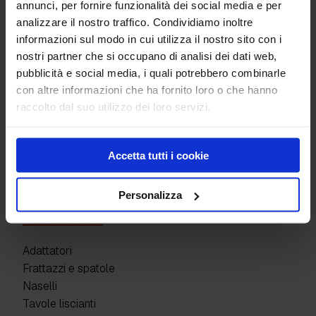
Scopa per pavimenti pettinati
annunci, per fornire funzionalità dei social media e per
analizzare il nostro traffico. Condividiamo inoltre
Secchio per panni in microfibra
informazioni sul modo in cui utilizza il nostro sito con i
nostri partner che si occupano di analisi dei dati web,
Prodotti
pubblicità e social media, i quali potrebbero combinarle
con altre informazioni che ha fornito loro o che hanno
Pavimenti industriali
raccolto dal suo utilizzo dei loro servizi.
Giunti di costruzione
Superfici Decorative
Protettivi e resine
Accetta tutti i cookie
Detergenti e altro
Kit prodotti
Personalizza
Attrezzature
Adattatori
Frattazzi e spatole
Naselli
Tavole liscianti