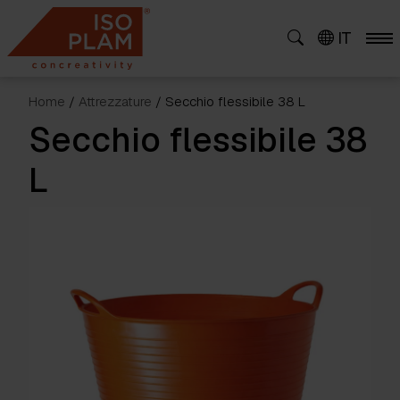
Skip
to
IT
content
Home
/
Attrezzature
/ Secchio flessibile 38 L
Secchio flessibile 38
L