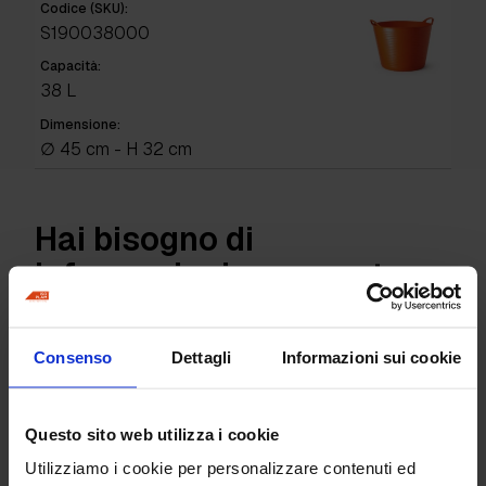
Codice (SKU):
S190038000
Capacità:
38 L
Dimensione:
∅ 45 cm - H 32 cm
Hai bisogno di
informazioni per questo
prodotto?
Consenso
Dettagli
Informazioni sui cookie
Richiedi informazioni
Questo sito web utilizza i cookie
Utilizziamo i cookie per personalizzare contenuti ed