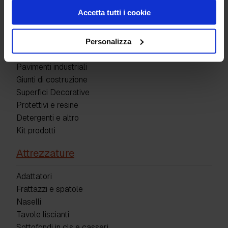
Accetta tutti i cookie
Personalizza
Prodotti
Pavimenti industriali
Giunti di costruzione
Superfici Decorative
Protettivi e resine
Detergenti e altro
Kit prodotti
Attrezzature
Adattatori
Frattazzi e spatole
Naselli
Tavole liscianti
Sottofondi in cls e casseri