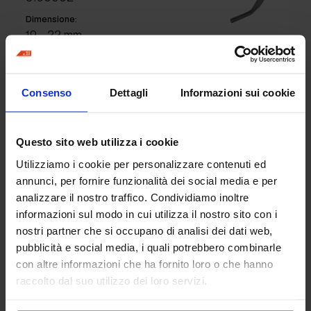
Dimensione:
19 - 22 mm
Caratteristiche:
Acciaio temprato
Consenso
Dettagli
Informazioni sui cookie
Hai bisogno di
Questo sito web utilizza i cookie
informazioni per questo
Utilizziamo i cookie per personalizzare contenuti ed
prodotto?
annunci, per fornire funzionalità dei social media e per
analizzare il nostro traffico. Condividiamo inoltre
informazioni sul modo in cui utilizza il nostro sito con i
nostri partner che si occupano di analisi dei dati web,
Richiedi informazioni
pubblicità e social media, i quali potrebbero combinarle
con altre informazioni che ha fornito loro o che hanno
raccolto dal suo utilizzo dei loro servizi.
Segnafughe manico in gomma
Segnafughe per pavimento stampato con sporgenza