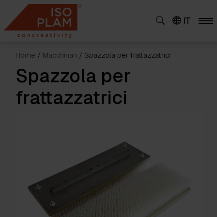
Skip
to
IT
content
Home
/
Macchinari
/ Spazzola per frattazzatrici
Spazzola per
frattazzatrici