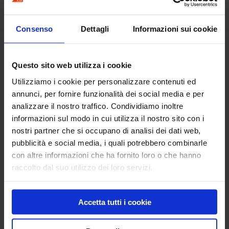
Dimensione:
133 x 61 cm
Consenso
Dettagli
Informazioni sui cookie
Hai bisogno di
Questo sito web utilizza i cookie
informazioni per questo
Utilizziamo i cookie per personalizzare contenuti ed
prodotto?
annunci, per fornire funzionalità dei social media e per
analizzare il nostro traffico. Condividiamo inoltre
informazioni sul modo in cui utilizza il nostro sito con i
nostri partner che si occupano di analisi dei dati web,
Richiedi informazioni
pubblicità e social media, i quali potrebbero combinarle
con altre informazioni che ha fornito loro o che hanno
raccolto dal suo utilizzo dei loro servizi.
Spazzole Antike Floor
Staggia vibrante
Accetta tutti i cookie
Prodotti