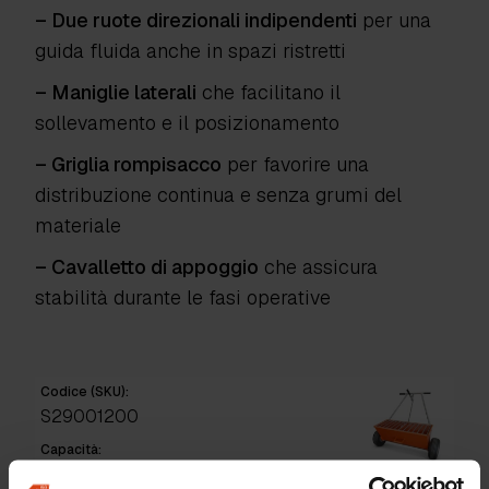
– Due ruote direzionali indipendenti
per una
guida fluida anche in spazi ristretti
– Maniglie laterali
che facilitano il
sollevamento e il posizionamento
– Griglia rompisacco
per favorire una
distribuzione continua e senza grumi del
materiale
– Cavalletto di appoggio
che assicura
stabilità durante le fasi operative
Codice (SKU):
S29001200
Capacità:
125 kg