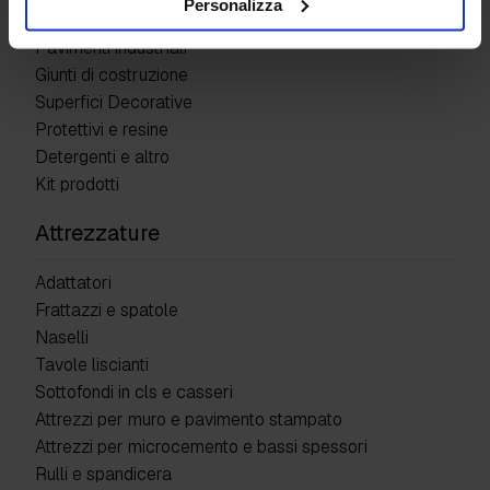
Personalizza
Pavimenti industriali
Giunti di costruzione
Superfici Decorative
Protettivi e resine
Detergenti e altro
Kit prodotti
Attrezzature
Adattatori
Frattazzi e spatole
Naselli
Tavole liscianti
Sottofondi in cls e casseri
Attrezzi per muro e pavimento stampato
Attrezzi per microcemento e bassi spessori
Rulli e spandicera