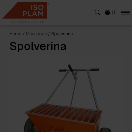
Skip
to
IT
content
Home
/
Macchinari
/ Spolverina
Spolverina