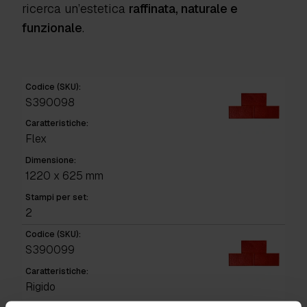
ricerca un’estetica
raffinata, naturale e
funzionale
.
Codice (SKU):
S390098
Caratteristiche:
Flex
Dimensione:
1220 x 625 mm
Stampi per set:
2
Codice (SKU):
S390099
Caratteristiche:
Rigido