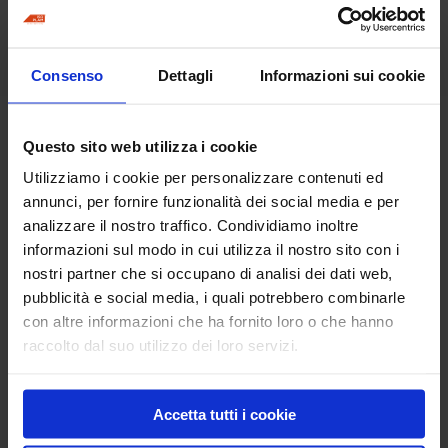
Dimensione:
1220 x 625 mm
Stampi per set:
Consenso
Dettagli
Informazioni sui cookie
6
Questo sito web utilizza i cookie
Hai bisogno di
Utilizziamo i cookie per personalizzare contenuti ed
informazioni per questo
annunci, per fornire funzionalità dei social media e per
prodotto?
analizzare il nostro traffico. Condividiamo inoltre
informazioni sul modo in cui utilizza il nostro sito con i
nostri partner che si occupano di analisi dei dati web,
pubblicità e social media, i quali potrebbero combinarle
Richiedi informazioni
con altre informazioni che ha fornito loro o che hanno
raccolto dal suo utilizzo dei loro servizi.
Travertino
Accetta tutti i cookie
Walkway Slate