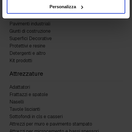
Personalizza
Prodotti
Pavimenti industriali
Giunti di costruzione
Superfici Decorative
Protettivi e resine
Detergenti e altro
Kit prodotti
Attrezzature
Adattatori
Frattazzi e spatole
Naselli
Tavole liscianti
Sottofondi in cls e casseri
Attrezzi per muro e pavimento stampato
Attrezzi per microcemento e bassi spessori