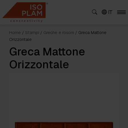
Skip
to
IT
content
Home
/
Stampi
/
Greche e rosoni
/ Greca Mattone
Orizzontale
Greca Mattone
Orizzontale