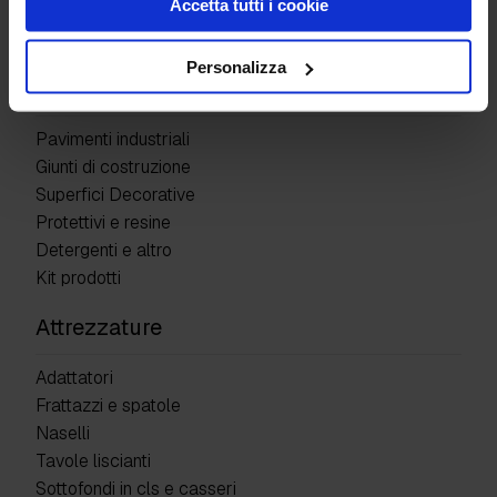
Accetta tutti i cookie
Greca Mattone Vecchio
Personalizza
Prodotti
Pavimenti industriali
Giunti di costruzione
Superfici Decorative
Protettivi e resine
Detergenti e altro
Kit prodotti
Attrezzature
Adattatori
Frattazzi e spatole
Naselli
Tavole liscianti
Sottofondi in cls e casseri