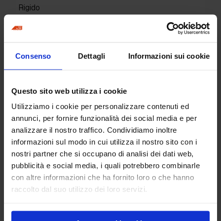
Rigido
Dimensione:
820 x 110 mm
Stampi per set:
Consenso
Dettagli
Informazioni sui cookie
2
Questo sito web utilizza i cookie
Hai bisogno di
Utilizziamo i cookie per personalizzare contenuti ed
informazioni per questo
annunci, per fornire funzionalità dei social media e per
prodotto?
analizzare il nostro traffico. Condividiamo inoltre
informazioni sul modo in cui utilizza il nostro sito con i
nostri partner che si occupano di analisi dei dati web,
pubblicità e social media, i quali potrebbero combinarle
con altre informazioni che ha fornito loro o che hanno
Richiedi informazioni
raccolto dal suo utilizzo dei loro servizi.
Greca Mattone Francese