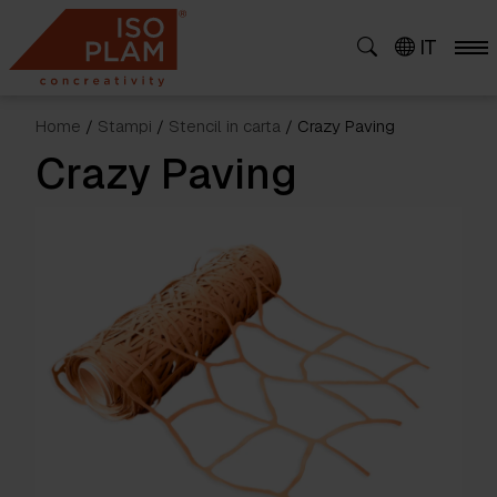
Skip
to
IT
content
Home
/
Stampi
/
Stencil in carta
/ Crazy Paving
Crazy Paving