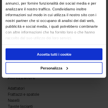
annunci, per fornire funzionalità dei social media e per
12″ Tile
analizzare il nostro traffico. Condividiamo inoltre
Diamond Tile
informazioni sul modo in cui utilizza il nostro sito con i
nostri partner che si occupano di analisi dei dati web,
Prodotti
pubblicità e social media, i quali potrebbero combinarle
con altre informazioni che ha fornito loro o che hanno
Pavimenti industriali
raccolto dal suo utilizzo dei loro servizi.
Giunti di costruzione
Superfici Decorative
Protettivi e resine
Accetta tutti i cookie
Detergenti e altro
Kit prodotti
Personalizza
Attrezzature
Adattatori
Frattazzi e spatole
Naselli
Tavole liscianti