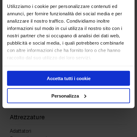
Utilizziamo i cookie per personalizzare contenuti ed
annunci, per fornire funzionalità dei social media e per
analizzare il nostro traffico. Condividiamo inoltre
Tubo per airless
informazioni sul modo in cui utilizza il nostro sito con i
Utensili diamantati Quick Lock
nostri partner che si occupano di analisi dei dati web,
pubblicità e social media, i quali potrebbero combinarle
con altre informazioni che ha fornito loro o che hanno
Prodotti
raccolto dal suo utilizzo dei loro servizi.
Pavimenti industriali
Giunti di costruzione
Accetta tutti i cookie
Superfici Decorative
Protettivi e resine
Detergenti e altro
Personalizza
Kit prodotti
Attrezzature
Adattatori