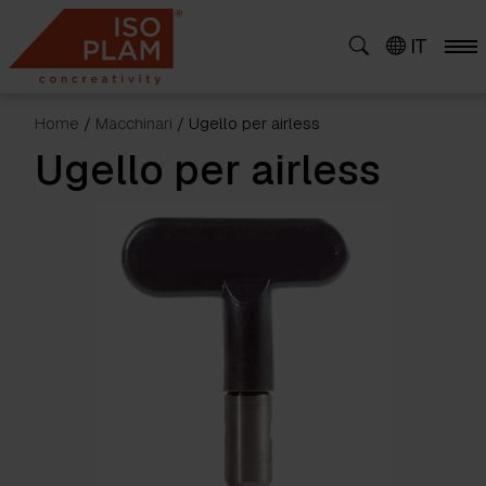
Skip
to
IT
content
Home
/
Macchinari
/ Ugello per airless
Ugello per airless