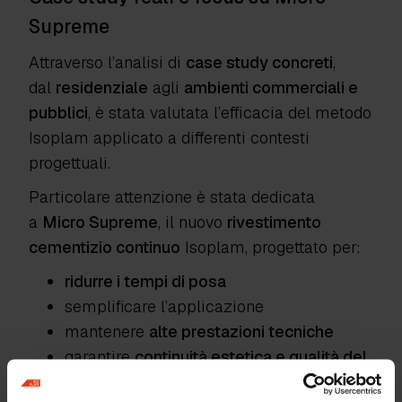
Supreme
Attraverso l’analisi di
case study concreti
,
dal
residenziale
agli
ambienti commerciali e
pubblici
, è stata valutata l’efficacia del metodo
Isoplam applicato a differenti contesti
progettuali.
Particolare attenzione è stata dedicata
a
Micro Supreme
, il nuovo
rivestimento
cementizio continuo
Isoplam, progettato per:
ridurre i tempi di posa
semplificare l’applicazione
mantenere
alte prestazioni tecniche
garantire
continuità estetica e qualità del
risultato