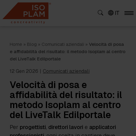
Skip
to
IT
content
Home
»
Blog
»
Comunicati aziendali
»
Velocità di posa
e affidabilità del risultato: il metodo Isoplam al centro
del LiveTalk Edilportale
12 Gen 2026
|
Comunicati aziendali
Velocità di posa e
affidabilità del risultato: il
metodo Isoplam al centro
del LiveTalk Edilportale
Per
progettisti
,
direttori lavori
e
applicatori
professionisti
, ogni scelta in cantiere deve