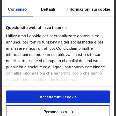
Una soluzione che risponde alle esigenze di
Consenso
Dettagli
Informazioni sui cookie
cantieri rapidi senza compromessi su
durabilità, resa materica e affidabilità del
Questo sito web utilizza i cookie
sistema.
Utilizziamo i cookie per personalizzare contenuti ed
Guarda la registrazione del LiveTalk
annunci, per fornire funzionalità dei social media e per
analizzare il nostro traffico. Condividiamo inoltre
La registrazione completa dell’incontro è
informazioni sul modo in cui utilizza il nostro sito con i
disponibile sul portale Edilportale:
nostri partner che si occupano di analisi dei dati web,
pubblicità e social media, i quali potrebbero combinarle
Guarda il LiveTalk
con altre informazioni che ha fornito loro o che hanno
raccolto dal suo utilizzo dei loro servizi.
Accetta tutti i cookie
Personalizza